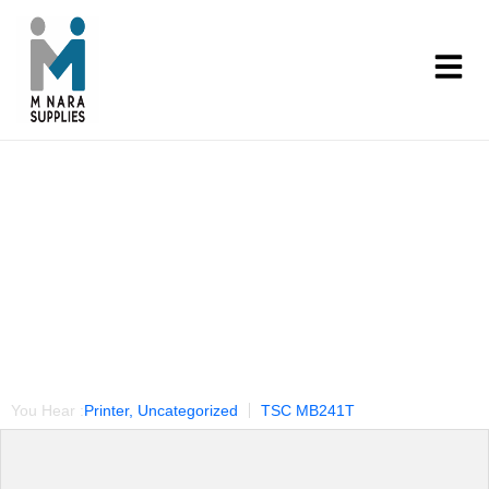
Our Products
You Hear :
Printer
,
Uncategorized
TSC MB241T