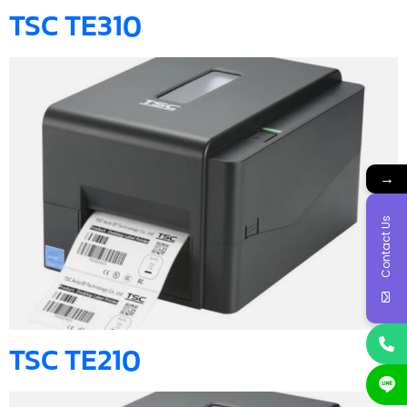
TSC TE310
→
Contact Us
TSC TE210