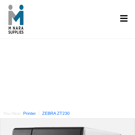
Our Products
You Hear :
Printer
ZEBRA ZT230