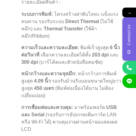
รายละเอียดสินค้า :
→
ระบบการพิมพ์:
โครงสร้างฝาพับโลหะ แข็งแรง
ทนทาน รองรับระบบ
Direct Thermal
(ไม่ใช้
Contact Us
หมึก) และ
Thermal Transfer
(ใช้ผ้า
หมึก/Ribbon)
ความเร็วและความละเอียด:
พิมพ์เร็วสูงสุด
6 นิ้ว
ต่อวินาที
เลือกความละเอียดได้ทั้ง
203 dpi
และ
300 dpi
(บาร์โค้ดและตัวหนังสือคมชัด)
หน้ากว้างและความจุหมึก:
หน้ากว้างการพิมพ์
สูงสุด
4.09 นิ้ว
รองรับม้วนริบบอนขนาดใหญ่ยาว
สูงสุด
450 เมตร
(พิมพ์ต่อเนื่องได้นาน ไม่ต้อง
เปลี่ยนบ่อย)
การเชื่อมต่อและควบคุม:
มาพร้อมพอร์ต
USB
และ Serial
(รองรับการอัปเกรดเพิ่มการ์ด LAN
หรือ Wi-Fi ได้) ควบคุมง่ายผ่านหน้าจอแสดงผล
LCD