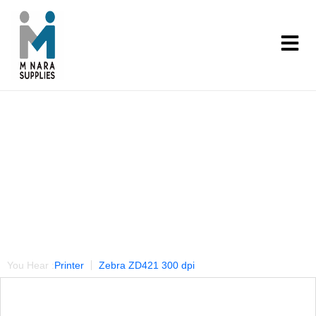
Our Products
You Hear :
Printer
Zebra ZD421 300 dpi