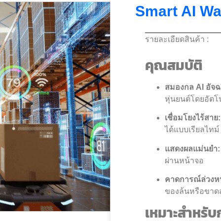
Smart AI Wa
รายละเอียดสินค้า :
คุณสมบัติ
สมองกล AI อัจฉ
หุ่นยนต์โดยอัตโน
เชื่อมโยงไร้สาย:
ได้แบบเรียลไทม์
แสดงผลแม่นยำ:
ผ่านหน้าจอ
คาดการณ์ล่วงหน
ของล้นหรือขาด
เหมาะสำหรับ