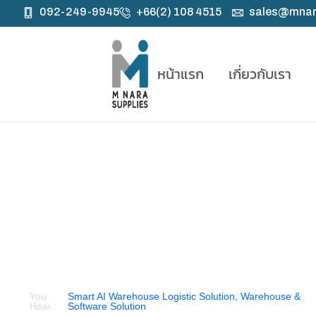
092-249-9945
+66(2) 108 4515
sales@mnar
หน้าแรก
เกี่ยวกับเรา
Our Products
You
Smart AI Warehouse Logistic Solution
,
Warehouse &
Hear :
Software Solution