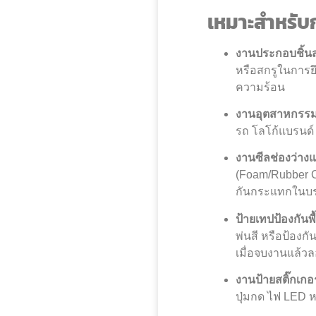
เหมาะสำหรับ
งานประกอบชิ้นส่
หรือสกรูในการย
ความร้อน
งานอุตสาหกรรม
รถ โลโก้แบรนด์ 
งานซีลช่องว่าง
(Foam/Rubber Co
กันกระแทกในบรร
ป้ายเทปป้องกันพ
พ่นสี หรือป้องก
เมื่อจบงานแล้วล
งานป้ายสติ๊กเก
ปุ่มกด ไฟ LED 