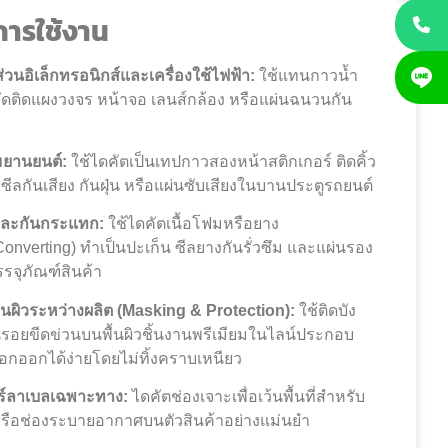
การใช้งาน
วนอิเล็กทรอนิกส์และเครื่องใช้ไฟฟ้า:
ใช้แทนกาวน้ำ
ึดติดแผงวงจร หน้าจอ เลนส์กล้อง หรือแผ่นฉนวนกัน
ยานยนต์:
ใช้ไดคัตเป็นเทปกาวสองหน้าสติกเกอร์ ติดคิ้ว
ซีลกันเสียง กันฝุ่น หรือแผ่นซับเสียงในบานประตูรถยนต์
และกันกระแทก:
ใช้ไดคัตเนื้อโฟมหรือยาง
nverting) ทำเป็นปะเก็น ซีลยางกันรั่วซึม และแผ่นรอง
จุภัณฑ์สินค้า
ื้นผิวระหว่างผลิต (Masking & Protection):
ใช้ติดบัง
ันรอยขีดข่วนบนพื้นผิวชิ้นงานพรีเมียมในไลน์ประกอบ
อกออกได้ง่ายโดยไม่ทิ้งคราบเหนียว
อร์ลาเบลเฉพาะทาง:
ไดคัตช่องเจาะเพื่อเว้นพื้นที่สำหรับ
หรือช่องระบายอากาศบนตัวสินค้าอย่างแม่นยำ