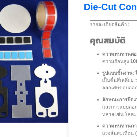
Die-Cut Con
รายละเอียดสินค้า :
คุณสมบัติ
ความทนทานต่ออ
ความร้อนสูง
10
รูปแบบชิ้นงาน:
ไ
เป็นชิ้นสี่เหลี่
ลอกเศษขอบออกเพ
ลักษณะการยึดเ
และกาวแบบลอกออ
หลาย เช่น โลหะ
ความทนทานภา
แรงสั่นสะเทือน (