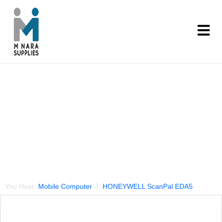
Our Products
You Hear :
Mobile Computer
HONEYWELL ScanPal EDA5