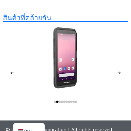
สินค้าที่คล้ายกัน
HONEYWELL ScanPal EDA57
English
© 2024 Weltron Coporation | All rights reserved