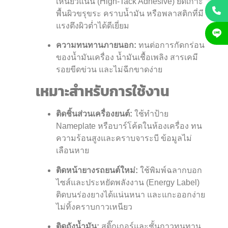
เหนียวแน่น (High-Tack Adhesive) ยึดเกาะ
พื้นผิวขรุขระ คราบน้ำมัน หรือพลาสติกที่มี
แรงตึงผิวต่ำได้ดีเยี่ยม
ความทนทานภายนอก:
ทนต่อการกัดกร่อน
ของน้ำมันเครื่อง น้ำมันเชื้อเพลิง สารเคมี
รอยขีดข่วน และไม่ฉีกขาดง่าย
เหมาะสำหรับการใช้งาน
ติดชิ้นส่วนเครื่องยนต์:
ใช้ทำป้าย
Nameplate หรือบาร์โค้ดในห้องเครื่อง ทน
ความร้อนสูงและคราบจาระบี ข้อมูลไม่
เลือนหาย
ติดหน้ายางรถยนต์ใหม่:
ใช้พิมพ์ฉลากบอก
ไซส์และประหยัดพลังงาน (Energy Label)
ติดบนร่องยางได้แน่นหนา และแกะออกง่าย
ไม่ทิ้งคราบกาวเหนียว
ติดถังน้ำมัน:
สติ๊กเกอร์และชั้นกาวทนทาน